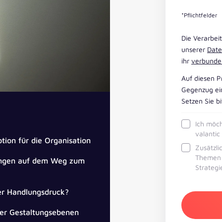
*Pflichtfelder
Die Verarbei
unserer
Date
ihr
verbunde
Auf diesen P
Gegenzug ein
Setzen Sie b
Ich möc
valanti
ion für die Organisation
Zusätzli
Themen B
ungen auf dem Weg zum
Strategi
 der Handlungsdruck?
ier Gestaltungsebenen