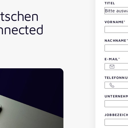
TITEL
utschen
VORNAME
*
onnected
NACHNAME
E-MAIL
*
TELEFONN
UNTERNEH
JOBBEZEIC