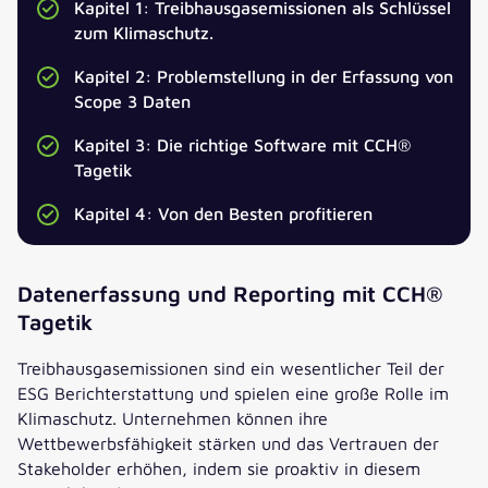
Kapitel 1: Treibhausgasemissionen als Schlüssel
zum Klimaschutz.
ANREDE
*
Kapitel 2: Problemstellung in der Erfassung von
Scope 3 Daten
TITEL
Kapitel 3: Die richtige Software mit CCH®
Tagetik
Kapitel 4: Von den Besten profitieren
VORNAME
*
NACHNAME
*
Datenerfassung und Reporting mit CCH®
Tagetik
E-MAIL
*
Treibhausgasemissionen sind ein wesentlicher Teil der
ESG Berichterstattung und spielen eine große Rolle im
Klimaschutz. Unternehmen können ihre
TELEFONNUMMER
*
Wettbewerbsfähigkeit stärken und das Vertrauen der
Stakeholder erhöhen, indem sie proaktiv in diesem