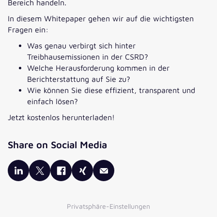
Bereich handeln.
UNTERNEHMEN
*
In diesem Whitepaper gehen wir auf die wichtigsten
Fragen ein:
JOBBEZEICHNUNG
*
Was genau verbirgt sich hinter
Treibhausemissionen in der CSRD?
Welche Herausforderung kommen in der
*Pflichtfelder
Berichterstattung auf Sie zu?
Wie können Sie diese effizient, transparent und
Die Verarbeitung Ihrer Daten erfolgt entsprechend unserer
einfach lösen?
Datenschutzerklärung
durch die valantic GmbH und der mit ihr
verbundenen Gesellschaften
.
Jetzt kostenlos herunterladen!
Auf diesen Premium-Inhalt können Sie zugreifen, wenn Sie im
Gegenzug einwilligen, weitere nützliche Inhalte von uns zu
Share on Social Media
erhalten. Setzen Sie bitte dazu das untenstehende Häkchen.
Ich möchte Informationen zu Themen, Produkten und Events
der valantic GmbH und ihren
verbundenen Gesellschaften
erhalten.
*
Zusätzlich möchte ich den valantic E-Mail-Newsletter über
Privatsphäre-Einstellungen
Business Analytics, Künstliche Intelligenz, Strategieberatung,