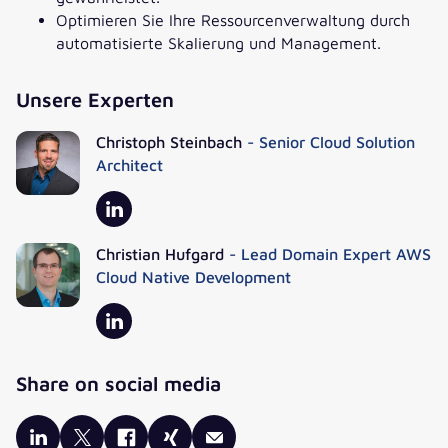
Optimieren Sie Ihre Ressourcenverwaltung durch
TELEFONNUMMER
automatisierte Skalierung und Management.
UNTERNEHMEN
Unsere Experten
Christoph Steinbach
- Senior Cloud Solution
JOBBEZEICHNUNG
Architect
* Pflichtfeld
Christian Hufgard
- Lead Domain Expert AWS
Die Verarbeitung Ihrer Daten erfolgt entsprechend
Cloud Native Development
unserer
Datenschutzerklärung
durch die valantic GmbH und der
mit ihr
verbundenen Gesellschaften
.
Auf diesen Premium-Inhalt können Sie zugreifen, wenn Sie im
Gegenzug einwilligen, weitere nützliche Inhalte von uns zu
Share on social media
erhalten. Setzen Sie bitte dazu das untenstehende Häkchen.
Ich möchte Informationen zu Themen, Produkten und Events
der valantic GmbH und ihren
verbundenen