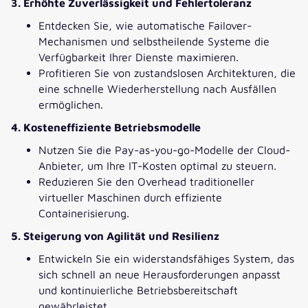
3. Erhöhte Zuverlässigkeit und Fehlertoleranz
Jetzt Ihr kostenloses Whitepaper
herunterladen!
Entdecken Sie, wie automatische Failover-
Mechanismen und selbstheilende Systeme die
Laden Sie jetzt Ihr Exemplar herunter.
Verfügbarkeit Ihrer Dienste maximieren.
Profitieren Sie von zustandslosen Architekturen, die
eine schnelle Wiederherstellung nach Ausfällen
ANREDE
*
ermöglichen.
4. Kosteneffiziente Betriebsmodelle
TITEL
Nutzen Sie die Pay-as-you-go-Modelle der Cloud-
Anbieter, um Ihre IT-Kosten optimal zu steuern.
Reduzieren Sie den Overhead traditioneller
VORNAME
*
virtueller Maschinen durch effiziente
Containerisierung.
5. Steigerung von Agilität und Resilienz
NACHNAME
*
Entwickeln Sie ein widerstandsfähiges System, das
sich schnell an neue Herausforderungen anpasst
E-MAIL
*
und kontinuierliche Betriebsbereitschaft
gewährleistet.