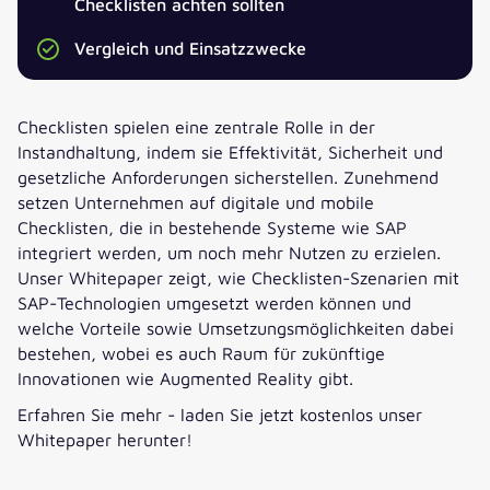
Checklisten achten sollten
VORNAME
*
Vergleich und Einsatzzwecke
NACHNAME
*
Checklisten spielen eine zentrale Rolle in der
Instandhaltung, indem sie Effektivität, Sicherheit und
E-MAIL
*
gesetzliche Anforderungen sicherstellen. Zunehmend
setzen Unternehmen auf digitale und mobile
Checklisten, die in bestehende Systeme wie SAP
UNTERNEHMEN
*
integriert werden, um noch mehr Nutzen zu erzielen.
Unser Whitepaper zeigt, wie Checklisten-Szenarien mit
SAP-Technologien umgesetzt werden können und
TELEFONNUMMER
*
welche Vorteile sowie Umsetzungsmöglichkeiten dabei
bestehen, wobei es auch Raum für zukünftige
Innovationen wie Augmented Reality gibt.
JOBBEZEICHNUNG
*
Erfahren Sie mehr - laden Sie jetzt kostenlos unser
Whitepaper herunter!
*Pflichtfelder