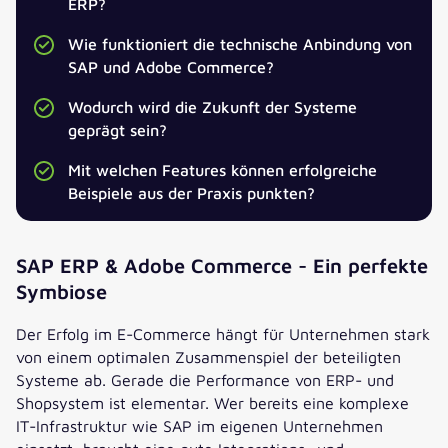
ERP?
ANREDE
*
Wie funktioniert die technische Anbindung von
SAP und Adobe Commerce?
TITEL
Wodurch wird die Zukunft der Systeme
geprägt sein?
VORNAME
*
Mit welchen Features können erfolgreiche
Beispiele aus der Praxis punkten?
NACHNAME
*
SAP ERP & Adobe Commerce - Ein perfekte
E-MAIL
*
Symbiose
Der Erfolg im E-Commerce hängt für Unternehmen stark
UNTERNEHMEN
*
von einem optimalen Zusammenspiel der beteiligten
Systeme ab. Gerade die Performance von ERP- und
Shopsystem ist elementar. Wer bereits eine komplexe
JOBBEZEICHNUNG
*
IT-Infrastruktur wie SAP im eigenen Unternehmen