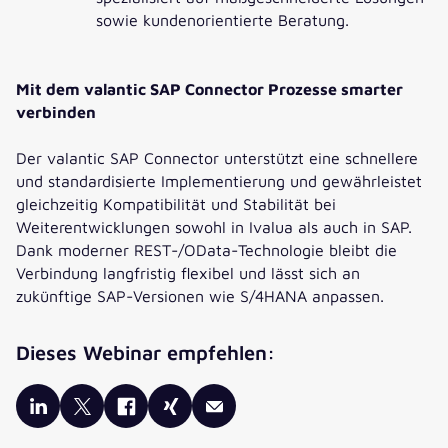
sowie kundenorientierte Beratung.
E-MAIL
*
Mit dem valantic SAP Connector Prozesse smarter
verbinden
TELEFONNUMMER
*
Der valantic SAP Connector unterstützt eine schnellere
und standardisierte Implementierung und gewährleistet
gleichzeitig Kompatibilität und Stabilität bei
*Pflichtfelder
Weiterentwicklungen sowohl in Ivalua als auch in SAP.
Die Verarbeitung Ihrer Daten erfolgt entsprechend
Dank moderner REST-/OData-Technologie bleibt die
unserer
Datenschutzerklärung
durch die valantic GmbH und der
Verbindung langfristig flexibel und lässt sich an
mit ihr
verbundenen Gesellschaften
.
zukünftige SAP-Versionen wie S/4HANA anpassen.
Auf diesen Premium-Inhalt können Sie zugreifen, wenn Sie im
Gegenzug einwilligen, weitere nützliche Inhalte von uns zu
Dieses Webinar empfehlen:
erhalten. Setzen Sie bitte dazu das untenstehende Häkchen.
Ich möchte Informationen zu Themen, Produkten und Events
der valantic GmbH und ihren
verbundenen
Gesellschaften
erhalten.
*