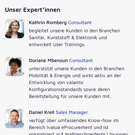
Unser Expert*innen
Jetzt zum Webinar on demand anmelden!
Kathrin Romberg
Consultant
begleitet unsere Kunden in den Branchen
ANREDE
*
Sanitär, Kunststoff & Elektronik und
entwickelt User Trainings.
TITEL
Doriane Mbenoun
Consultant
unterstützt unsere Kunden in den Branchen
Mobilität & Energie und wirkt aktiv an der
VORNAME
*
Entwicklung von valantic
Konfigurationsstandards sowie deren
NACHNAME
*
Bereitstellung für unsere Kunden mit.
Daniel Krell
Sales Manager
FUNKTION
*
verfügt über umfassendes Know-how im
Bereich Ivalua eProcurement und ist
spezialisiert auf maßgeschneiderte Lösungen
UNTERNEHMEN
*