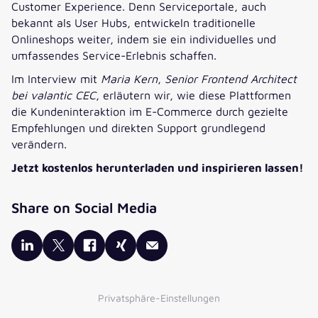
Customer Experience. Denn Serviceportale, auch
bekannt als User Hubs, entwickeln traditionelle
UNTERNEHMEN
*
Onlineshops weiter, indem sie ein individuelles und
umfassendes Service-Erlebnis schaffen.
Im Interview mit
Maria Kern
,
Senior Frontend Architect
JOBBEZEICHNUNG
*
bei valantic CEC
, erläutern wir, wie diese Plattformen
die Kundeninteraktion im E-Commerce durch gezielte
Empfehlungen und direkten Support grundlegend
Die Verarbeitung Ihrer Daten erfolgt entsprechend unserer
verändern.
Datenschutzerklärung
durch die valantic GmbH und der mit ihr
verbundenen Gesellschaften
.
Jetzt kostenlos herunterladen und inspirieren lassen!
Auf diesen Premium-Inhalt können Sie zugreifen, wenn Sie im
Gegenzug einwilligen, weitere nützliche Inhalte von uns zu
Share on Social Media
erhalten. Setzen Sie bitte dazu das untenstehende Häkchen.
Ich möchte Informationen zu Themen, Produkten und Events
der valantic GmbH und ihren
verbundenen Gesellschaften
erhalten.
*
Zusätzlich möchte ich den valantic E-Mail-Newsletter über
Privatsphäre-Einstellungen
E-Commerce, Digital Business, Customer Experience
Management und CRM erhalten.