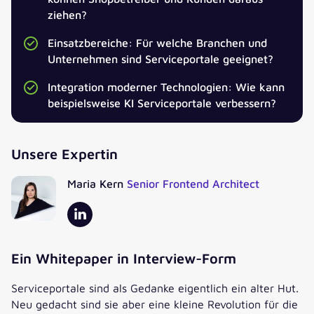
ziehen?
Einsatzbereiche: Für welche Branchen und
Jetzt unser Serviceportale Whitepaper
Unternehmen sind Serviceportale geeignet?
herunterladen!
Integration moderner Technologien: Wie kann
beispielsweise KI Serviceportale verbessern?
ANREDE
*
Unsere Expertin
TITEL
Maria Kern
Senior Frontend Architect
VORNAME
*
NACHNAME
*
Ein Whitepaper in Interview-Form
Serviceportale sind als Gedanke eigentlich ein alter Hut.
E-MAIL
*
Neu gedacht sind sie aber eine kleine Revolution für die