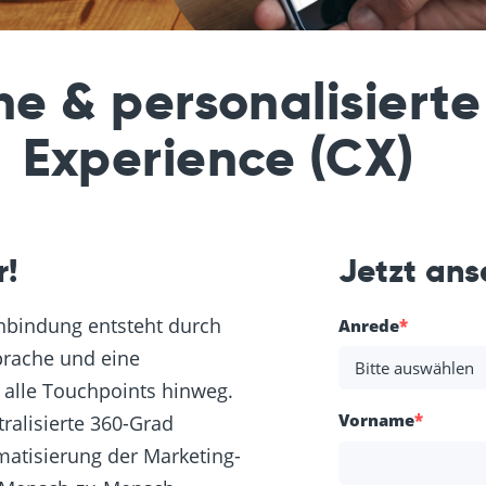
he & personalisiert
Experience (CX)
r!
Jetzt ans
enbindung entsteht durch
Anrede
*
prache und eine
 alle Touchpoints hinweg.
Vorname
*
ralisierte 360-Grad
matisierung der Marketing-