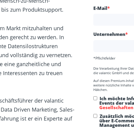
r Mensch-zu-Mensch-
E-Mail
*
 bis zum Produktsupport.
 am Markt mitzuhalten und
Unternehmen
*
n gerecht zu werden. In
ente Datensilostrukturen
nd vollständig zu vernetzen.
*Pflichtfelder
se eine ganzheitliche und
Die Verarbeitung Ihrer Da
e Interessenten zu treuen
die valantic GmbH und der
Auf diesen Premium-Inhalt
weitere nützliche Inhalte 
Häkchen.
Ich möchte In
schäftsführer der valantic
Events der val
Gesellschaften
Data Driven Marketing, Sales-
Zusätzlich möc
ahrung ist er ein Experte auf
über E-Commerc
Management un