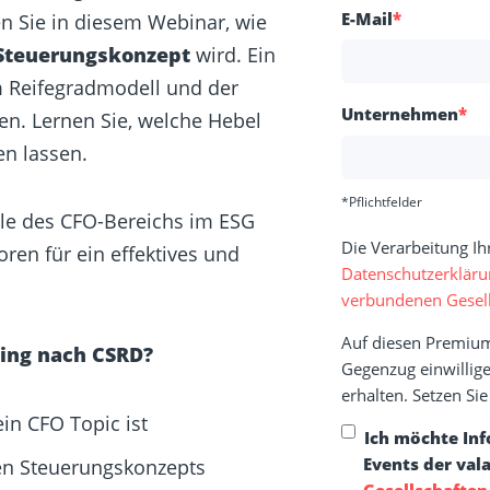
E-Mail
*
en Sie in diesem Webinar, wie
n Steuerungskonzept
wird. Ein
m Reifegradmodell und der
Unternehmen
*
en. Lernen Sie, welche Hebel
den lassen.
*Pflichtfelder
lle des CFO-Bereichs im ESG
Die Verarbeitung Ih
ren für ein effektives und
Datenschutzerklär
verbundenen Gesell
Auf diesen Premium
ting nach CSRD?
Gegenzug einwillige
erhalten. Setzen Si
in CFO Topic ist
Ich möchte In
Events der val
chen Steuerungskonzepts
Gesellschaften