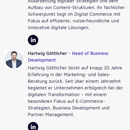
Ausarbeitung digitaler Strategien und dem
Aufbau von Content-Strukturen. Ihr fachlicher
Schwerpunkt liegt im Digital Commerce mit
ANREDE
*
Fokus auf effiziente, nutzerfreundliche und
innovative digitale Lösungen.
VORNAME
*
Hartwig Göttlicher
- Head of Business
NACHNAME
*
Development
Hartwig Göttlicher blickt auf knapp 20 Jahre
E-MAIL
*
Erfahrung in der Marketing- und Sales-
Beratung zurück. Seit über einem Jahrzehnt
begleitet er Unternehmen erfolgreich bei der
UNTERNEHMEN
*
digitalen Transformation – mit einem
besonderen Fokus auf E-Commerce-
Strategien, Business Development und
Die Verarbeitung Ihrer Daten erfolgt entsprechend unserer
Partner Management.
Datenschutzerklärung
durch die valantic GmbH und der mit ihr
verbundenen Gesellschaften
.