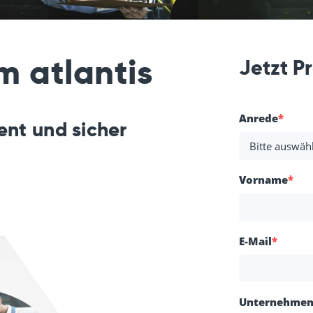
m atlantis
Jetzt P
Anrede
*
ent und sicher
Vorname
*
E-Mail
*
Unternehme