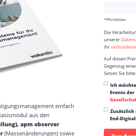
*Pflichtfelder
Die Verarbeitun
unserer
Datens
ihr
verbundenen
Auf diesen Pre
Gegenzug einwil
Setzen Sie bit
Ich möchte
Events der
Gesellscha
echtigungsmanagement einfach
Zusätzlich
Basismodul aus den
End-Digita
ellung), apm observer
r
(Massenänderungen) sowie