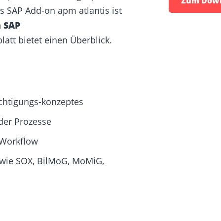
s SAP Add-on apm atlantis ist
m SAP
att bietet einen Überblick.
chtigungs-konzeptes
der Prozesse
 Workflow
 wie SOX, BilMoG, MoMiG,